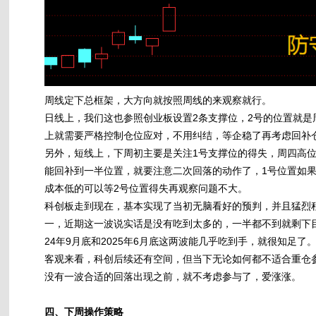
周线定下总框架，大方向就按照周线的来观察就行。
日线上，我们这也参照创业板设置2条支撑位，2号的位置就
上就需要严格控制仓位应对，不用纠结，等企稳了再考虑回补
另外，短线上，下周初主要是关注1号支撑位的得失，周四高
能回补到一半位置，就要注意二次回落的动作了，1号位置如
成本低的可以等2号位置得失再观察问题不大。
科创板走到现在，基本实现了当初无脑看好的预判，并且猛烈
一，近期这一波说实话是没有吃到太多的，一半都不到就剩下
24年9月底和2025年6月底这两波能几乎吃到手，就很知足了
客观来看，科创后续还有空间，但当下无论如何都不适合重仓
没有一波合适的回落出现之前，就不考虑参与了，爱涨涨。
四、下周操作策略