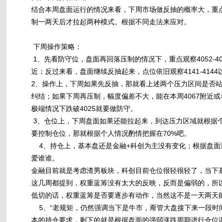
结合本周盘面运行的情况来看，下周市场做反抽的概率大，重
制一两天后才拉起两种模式。根据不同走法来应对。
下周操作策略：
1、先看防守位，盘面再回落压制的情况下，重点观察4052-4
近；反过来看，盘面继续反抽起来，点位依旧观察4141-4144以及
2、操作上，下周如果先反抽，那就看上述两个压力区间是否
纠结；如果下周再压制，幅度偏差不大，能在本周4067附近
极端情况下跌破4025就要做防守。
3、仓位上，下周盘面如果还能拉起来，到达压力区域就根据个
要控制仓位，那就根据个人情况酌情把握在70%吧。
4、持仓上，基本盘还是金融+科创为主没有变化；根据盘面
爱谁谁。
金融目前就是考虑渣男板块，科创目前仓位很轻很轻了，当下
这几周都提到，权重蓝筹没有太大的反映，反而是偏弱的，所
低切的话，权重蓝筹是否要逐步有动作，当然这不是一天两天
5、“老规矩，仍然强调当下是牛市，甭管大盘接下来一段时
本的持仓要求，剩下的就是根据盘面的强弱涨跌周期进行仓位