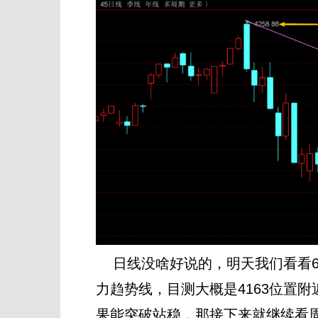
日线没啥好说的，明天我们看看60
力趋势线，目测大概是4163位置
果能突破站稳，那接下来就继续看周末