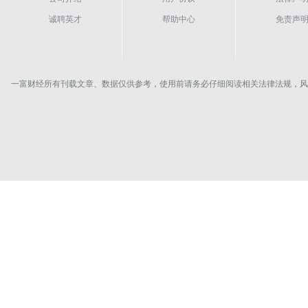
诚聘英才
帮助中心
免责声
一富财经所有刊载文章、数据仅供参考，使用前请务必仔细阅读相关法律法规，风险自负。Copyrigh