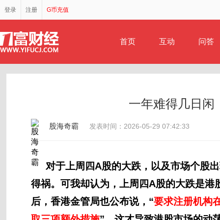
登录
注册
G币充值
首页
互动
问答
一年难得几日闲
股海奇霸
发表时间：2026-05-29 07:42:33
对于上周四A股的大跌，以及市场个股出
得祸。可我却认为，上周四A股的大跌是港
后，香港金管局也公布说，“
要求注册机构
取三项额外措施
”，这才导致港股市场的动