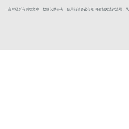
一富财经所有刊载文章、数据仅供参考，使用前请务必仔细阅读相关法律法规，风险自负。Copyrigh