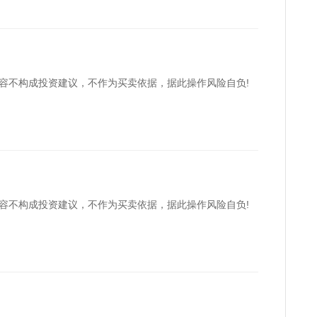
容不构成投资建议，不作为买卖依据，据此操作风险自负!
容不构成投资建议，不作为买卖依据，据此操作风险自负!