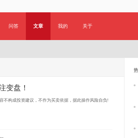
问答
文章
我的
关于
关注变盘！
容不构成投资建议，不作为买卖依据，据此操作风险自负!