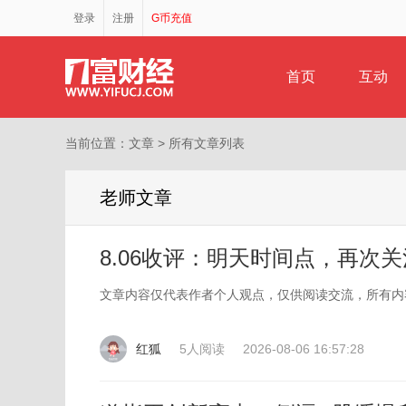
登录
注册
G币充值
首页
互动
当前位置：
文章
> 所有文章列表
老师文章
8.06收评：明天时间点，再次
文章内容仅代表作者个人观点，仅供阅读交流，所有内
红狐
5人阅读
2026-08-06 16:57:28