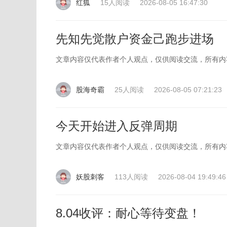
红狐
15人阅读
2026-08-05 16:47:30
先知先觉散户资金己跑步进场
文章内容仅代表作者个人观点，仅供阅读交流，所有内
股海奇霸
25人阅读
2026-08-05 07:21:23
今天开始进入反弹周期
文章内容仅代表作者个人观点，仅供阅读交流，所有内
妖股刺客
113人阅读
2026-08-04 19:49:46
8.04收评：耐心等待变盘！