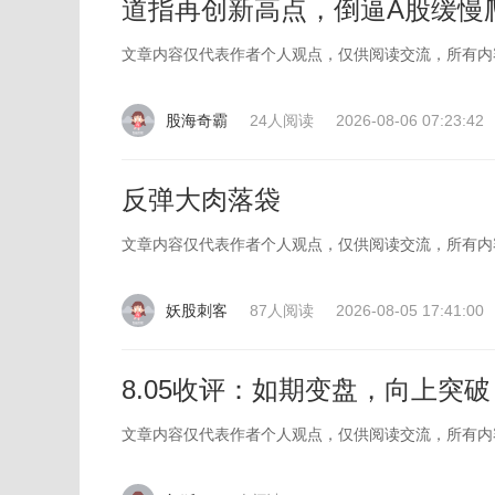
道指再创新高点，倒逼A股缓慢
文章内容仅代表作者个人观点，仅供阅读交流，所有内
股海奇霸
24人阅读
2026-08-06 07:23:42
反弹大肉落袋
文章内容仅代表作者个人观点，仅供阅读交流，所有内
妖股刺客
87人阅读
2026-08-05 17:41:00
8.05收评：如期变盘，向上突破
文章内容仅代表作者个人观点，仅供阅读交流，所有内