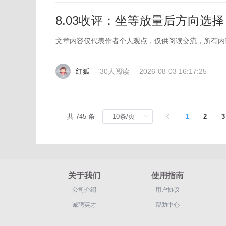
8.03收评：坐等放量后方向选择
文章内容仅代表作者个人观点，仅供阅读交流，所有内
红狐
30人阅读
2026-08-03 16:17:25
共 745 条
1
2
3
关于我们
使用指南
公司介绍
用户协议
诚聘英才
帮助中心