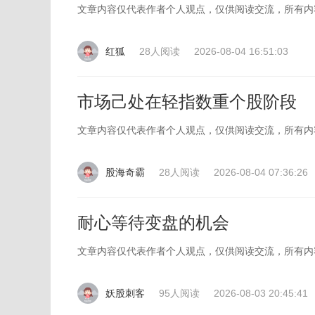
文章内容仅代表作者个人观点，仅供阅读交流，所有内
红狐
28人阅读
2026-08-04 16:51:03
市场己处在轻指数重个股阶段
文章内容仅代表作者个人观点，仅供阅读交流，所有内
股海奇霸
28人阅读
2026-08-04 07:36:26
耐心等待变盘的机会
文章内容仅代表作者个人观点，仅供阅读交流，所有内
妖股刺客
95人阅读
2026-08-03 20:45:41